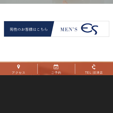
アクセス
ご予約
TEL:沼津店
痩身に特化したメニューを多数
ご用意。
Many menus to enhance aging effect.
年齢を重ねても女性らしく美しい自分でいてもら