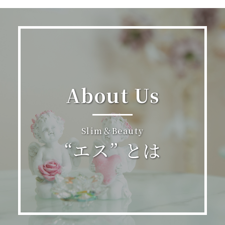
About Us
Slim＆Beauty
“エス” とは