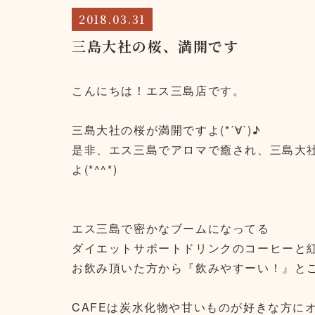
2018.03.31
三島大社の桜、満開です
こんにちは！エス三島店です。
三島大社の桜が満開ですよ(*´∀`)♪
是非、エス三島でアロマで癒され、三島大
よ(*^^*)
エス三島で密かなブームになってる
ダイエットサポートドリンクのコーヒーと
お飲み頂いた方から『飲みやすーい！』とご好
CAFEは炭水化物や甘いものが好きな方に