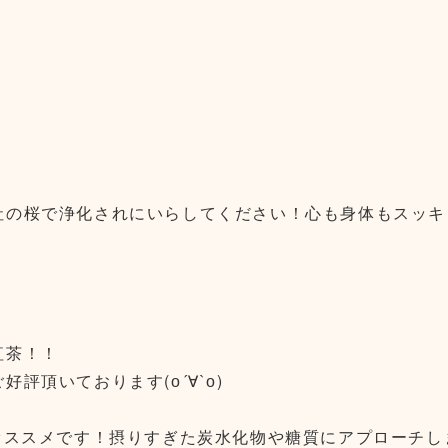
社の桜で浄化されにいらしてください！心も身体もスッキ
紅茶！！
評頂いております(о´∀`о)
オススメです！摂りすぎた炭水化物や糖質にアプローチし