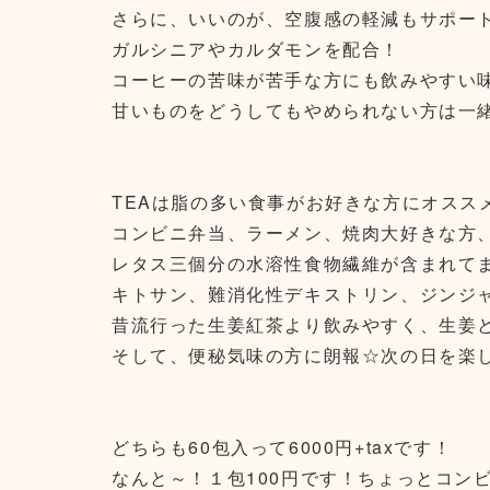
さらに、いいのが、空腹感の軽減もサポー
ガルシニアやカルダモンを配合！
コーヒーの苦味が苦手な方にも飲みやすい
甘いものをどうしてもやめられない方は一緒に
TEAは脂の多い食事がお好きな方にオスス
コンビニ弁当、ラーメン、焼肉大好きな方
レタス三個分の水溶性食物繊維が含まれて
キトサン、難消化性デキストリン、ジンジ
昔流行った生姜紅茶より飲みやすく、生姜と言
そして、便秘気味の方に朗報☆次の日を楽
どちらも60包入って6000円+taxです！
なんと～！１包100円です！ちょっとコン