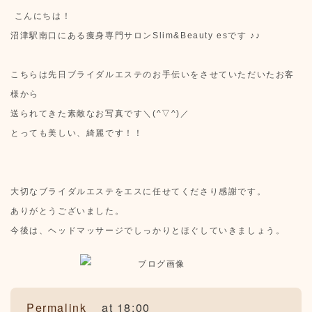
こんにちは！
沼津駅南口にある痩身専門サロンSlim&Beauty esです ♪♪
こちらは先日ブライダルエステのお手伝いをさせていただいたお客
様から
送られてきた素敵なお写真です＼(^▽^)／
とっても美しい、綺麗です！！
大切なブライダルエステをエスに任せてくださり感謝です。
ありがとうございました。
今後は、ヘッドマッサージでしっかりとほぐしていきましょう。
Permalink
at 18:00