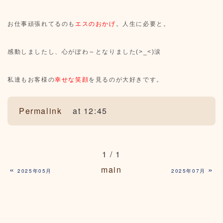
お仕事頑張れてるのも
エスのおかげ
。人生に必要と。
感動しましたし、心がぽわ～となりました(>_<)涙
私達もお客様の
幸せな笑顔
を見るのが大好きです。
Permalink
at 12:45
1 / 1
«
main
»
2025年05月
2025年07月