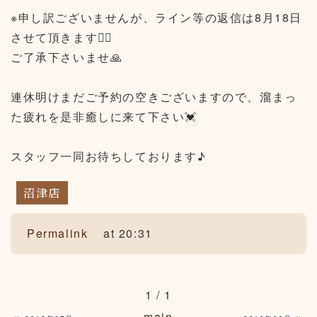
※申し訳ございませんが、ライン等の返信は8月18日
させて頂きます🙇‍♂️
ご了承下さいませ🙏
連休明けまだご予約の空きございますので、溜まっ
た疲れを是非癒しに来て下さい💓
スタッフ一同お待ちしております♪
沼津店
Permalink
at 20:31
1 / 1
«
main
»