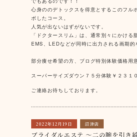
でもあるのです！！
心身の
のデトックスを得意とするこのフル
ボしたコース。
人気が出ないはずがないです。
「ドクタースリム」は、通常別々にかける
EMS、LEDなどが同時に出力される画期
部分痩せ希望の方、ブログ特別体験価格用
スーパーサイズダウン７５分体験￥２３１
ご連絡お待ちしております。
2022年12月19日
沼津店
ブライダルエステ ～二の腕を引き