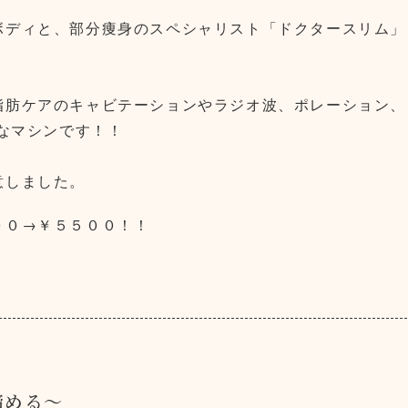
ボディと、部分痩身のスペシャリスト「ドクタースリム」
脂肪ケアのキャビテーションやラジオ波、ポレーション、
的なマシンです！！
意しました。
００→￥５５００！！
締める～