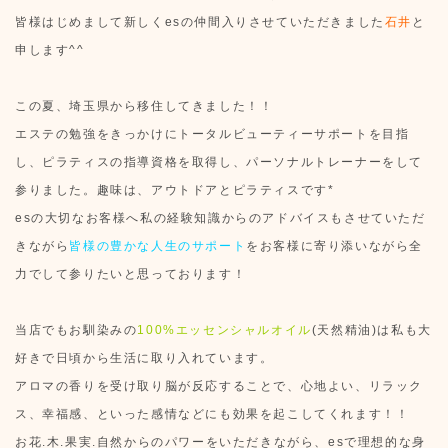
皆様はじめまして新しくesの仲間入りさせていただきました
石井
と
申します^^
この夏、埼玉県から移住してきました！！
エステの勉強をきっかけにトータルビューティーサポートを目指
し、ピラティスの指導資格を取得し、パーソナルトレーナーをして
参りました。趣味は、アウトドアとピラティスです*
esの大切なお客様へ私の経験知識からのアドバイスもさせていただ
きながら
皆様の豊かな人生のサポート
をお客様に寄り添いながら全
力でして参りたいと思っております！
当店でもお馴染みの
100%エッセンシャルオイル
(天然精油)は私も大
好きで日頃から生活に取り入れています。
アロマの香りを受け取り脳が反応することで、心地よい、リラック
ス、幸福感、といった感情などにも効果を起こしてくれます！！
お花.木.果実.自然からのパワーをいただきながら、esで理想的な身