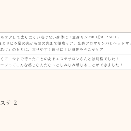
れをケアして太りにくい老けない身体に！全身リンパ80分¥17600→
れとサビを足の先から頭の先まで徹底ケア。全身アロマリンパとヘッドマッ
「老け」のもとに。太りやすく痩せにくい身体を今こそケア
良くて、今まで行ったことのあるエステサロンさんとは別格でした！
サージってこんな感じなんだな～としみじみ感じることができました！
ステ２