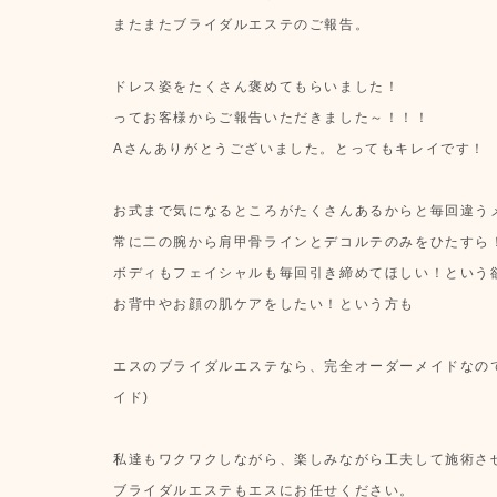
またまたブライダルエステのご報告。
ドレス姿をたくさん褒めてもらいました！
ってお客様からご報告いただきました～！！！
Aさんありがとうございました。とってもキレイです！
お式まで気になるところがたくさんあるからと毎回違う
常に二の腕から肩甲骨ラインとデコルテのみをひたすら
ボディもフェイシャルも毎回引き締めてほしい！という
お背中やお顔の肌ケアをしたい！という方も
エスのブライダルエステなら、完全オーダーメイドなので
イド)
私達もワクワクしながら、楽しみながら工夫して施術さ
ブライダルエステもエスにお任せください。