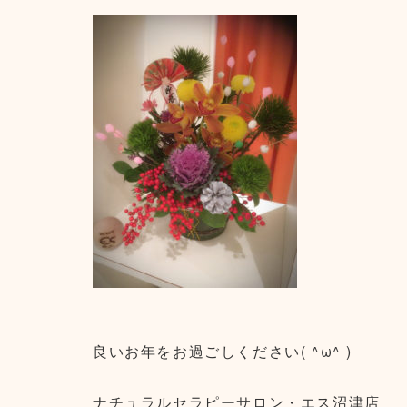
良いお年をお過ごしください( ^ω^ )
ナチュラルセラピーサロン・エス沼津店