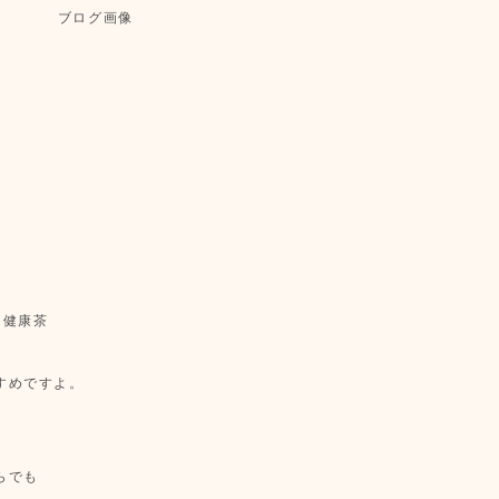
る健康茶
すめですよ。
らでも