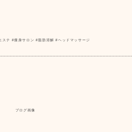
身エステ #痩身サロン #脂肪溶解 #ヘッドマッサージ
。