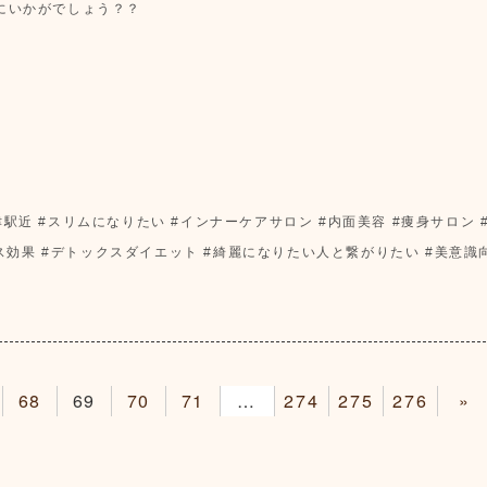
にいかがでしょう？？
沼津駅近 #スリムになりたい #インナーケアサロン #内面美容 #痩身サロン 
ス効果 #デトックスダイエット #綺麗になりたい人と繋がりたい #美意識向
68
69
70
71
72
274
275
276
»