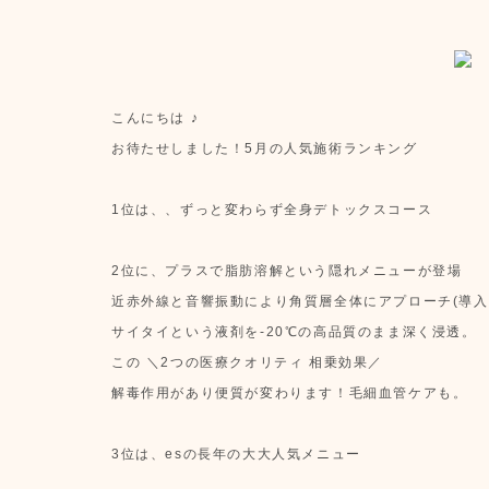
こんにちは ♪
お待たせしました！5月の人気施術ランキング
1位は、、ずっと変わらず全身デトックスコース
2位に、プラスで脂肪溶解という隠れメニューが登場
近赤外線と音響振動により角質層全体にアプローチ(導入
サイタイという液剤を-20℃の高品質のまま深く浸透。
この ＼2つの医療クオリティ 相乗効果／
解毒作用があり便質が変わります！毛細血管ケアも。
3位は、esの長年の大大人気メニュー