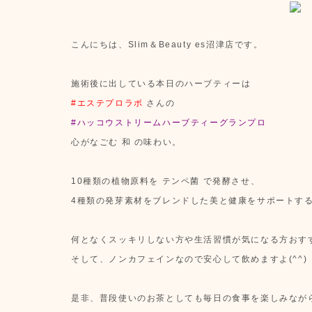
こんにちは、Slim＆Beauty es沼津店です。
施術後に出している本日のハーブティーは
#エステプロラボ
さんの
#ハッコウストリームハーブティーグランプロ
心がなごむ 和 の味わい。
10種類の植物原料を テンペ菌 で発酵させ、
4種類の発芽素材をブレンドした美と健康をサポートす
何となくスッキリしない方や生活習慣が気になる方おす
そして、ノンカフェインなので安心して飲めますよ(^^)
是非、普段使いのお茶としても毎日の食事を楽しみなが