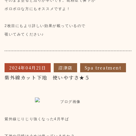
そのまま塗ると治りが早いです。花粉症で鼻下が
ボロボロな方にもオススメですよ！
2枚目にもより詳しい効果が載っているので
覗いてみてください♪
2024年04月21日
沼津店
Spa treatment
紫外線カット下地 使いやすさ★５
紫外線じりじり強くなった4月半ば