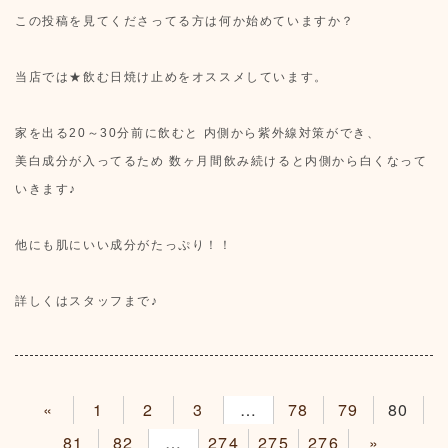
この投稿を見てくださってる方は何か始めていますか？
当店では★飲む日焼け止めをオススメしています。
家を出る20～30分前に飲むと 内側から紫外線対策ができ、
美白成分が入ってるため 数ヶ月間飲み続けると内側から白くなって
いきます♪
他にも肌にいい成分がたっぷり！！
詳しくはスタッフまで♪
«
1
2
3
4
78
79
80
81
82
83
274
275
276
»