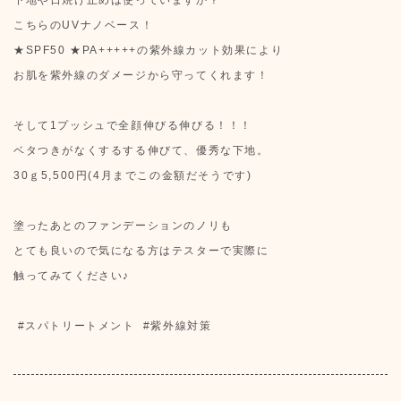
下地や日焼け止めは使っていますか？
こちらのUVナノベース！
★SPF50 ★PA+++++の紫外線カット効果により
お肌を紫外線のダメージから守ってくれます！
そして1プッシュで全顔伸びる伸びる！！！
ベタつきがなくするする伸びて、優秀な下地。
30ｇ5,500円(4月までこの金額だそうです)
塗ったあとのファンデーションのノリも
とても良いので気になる方はテスターで実際に
触ってみてください♪
#スパトリートメント #紫外線対策