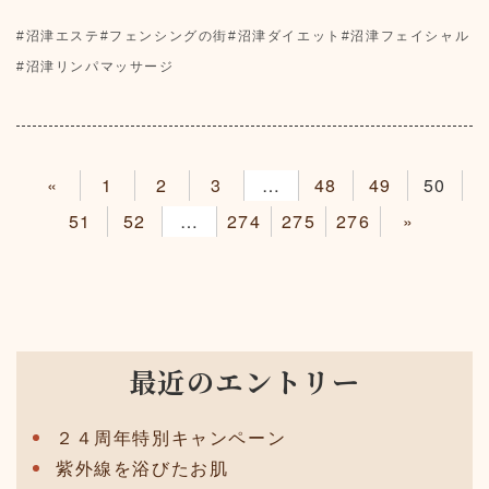
#沼津エステ#フェンシングの街#沼津ダイエット#沼津フェイシャル
#沼津リンパマッサージ
«
1
2
3
4
48
49
50
51
52
53
274
275
276
»
最近のエントリー
２４周年特別キャンペーン
紫外線を浴びたお肌