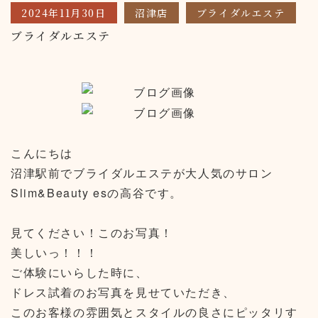
2024年11月30日
沼津店
ブライダルエステ
ブライダルエステ
こんにちは
沼津駅前でブライダルエステが大人気のサロン
Slim&Beauty esの高谷です。
見てください！このお写真！
美しいっ！！！
ご体験にいらした時に、
ドレス試着のお写真を見せていただき、
このお客様の雰囲気とスタイルの良さにピッタリす