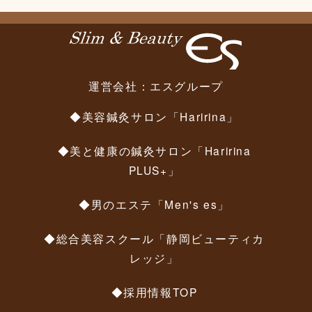
運営会社：
エスグループ
◆美容鍼灸サロン「Haririna」
◆美と健康の鍼灸サロン「Haririna
PLUS+」
◆男のエステ「Men's es」
◆総合美容スクール「静岡ビューティカ
レッジ」
◆採用情報TOP