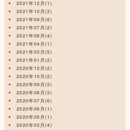
2021年12月(1)
2021年10月(3)
2021年09月(6)
2021年07月(2)
2021年06月(4)
2021年04月(1)
2021年03月(5)
2021年01月(2)
2020年12月(2)
2020年10月(2)
2020年09月(3)
2020年08月(3)
2020年07月(6)
2020年06月(1)
2020年05月(1)
2020年03月(4)