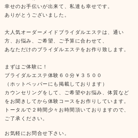
幸せのお手伝いが出来て、私達も幸せです。
ありがとうございました。
大人気オーダーメイドブライダルエステは、通い
方、お悩み、ご希望、ご予算に合わせて、
あなただけのブライダルエステをお作り致します。
まずはご体験に！
ブライダルエステ体験６０分￥３５００
（ホットペッパーにも掲載しております）
カウンセリングをして、ご希望やお悩み、体質など
をお聞きしてから体験コースをお作りしています。
トータルで２時間少々お時間頂いておりますので、
ご了承ください。
お気軽にお問合せ下さい。