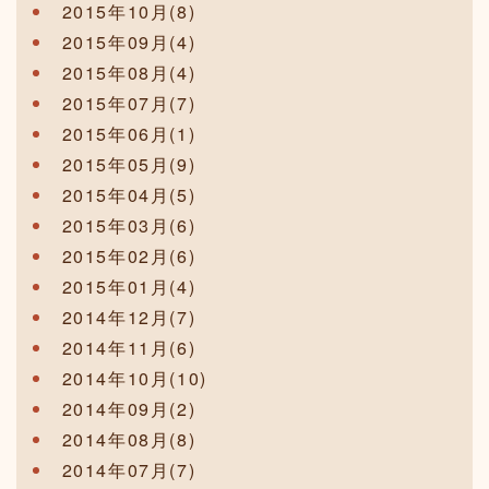
2015年10月(8)
2015年09月(4)
2015年08月(4)
2015年07月(7)
2015年06月(1)
2015年05月(9)
2015年04月(5)
2015年03月(6)
2015年02月(6)
2015年01月(4)
2014年12月(7)
2014年11月(6)
2014年10月(10)
2014年09月(2)
2014年08月(8)
2014年07月(7)