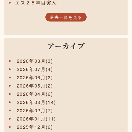
エス２５年目突入！
過去一覧を見る
アーカイブ
2026年08月(3)
2026年07月(4)
2026年06月(2)
2026年05月(2)
2026年04月(6)
2026年03月(14)
2026年02月(7)
2026年01月(11)
2025年12月(6)