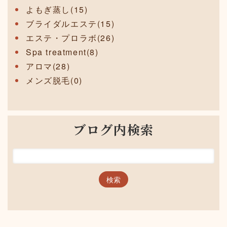
よもぎ蒸し(15)
ブライダルエステ(15)
エステ・プロラボ(26)
Spa treatment(8)
アロマ(28)
メンズ脱毛(0)
ブログ内検索