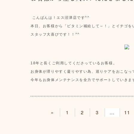
こんばんは！エス沼津店です^^
本日、お客様から「ビタミン補給して～！」とイチゴをい
スタッフ大喜びです！！^^
18年と長くご利用してくださっているお客様。
お身体が滞りやすく凝りやすい為、巡りケアをおこなっ
今年もお身体メンテナンスを全力でサポートしていきます
«
1
2
3
4
11