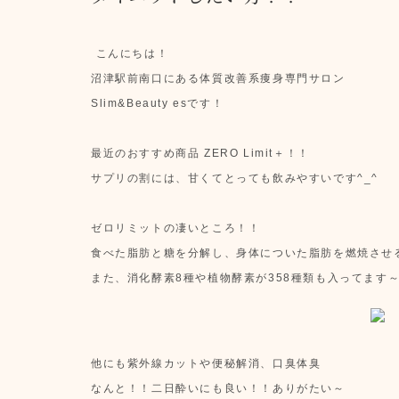
こんにちは！
沼津駅前南口にある体質改善系痩身専門サロン
Slim&Beauty esです！
最近のおすすめ商品 ZERO Limit＋！！
サプリの割には、甘くてとっても飲みやすいです^_^
ゼロリミットの凄いところ！！
食べた脂肪と糖を分解し、身体についた脂肪を燃焼させ
また、消化酵素8種や植物酵素が358種類も入ってます
他にも紫外線カットや便秘解消、口臭体臭
なんと！！二日酔いにも良い！！ありがたい～