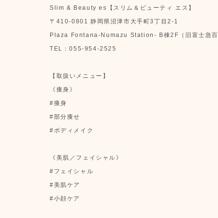
Slim & Beauty es【スリム＆ビューティ エス】
〒410-0801 静岡県沼津市大手町3丁目2-1
Plaza Fontana-Numazu Station- B棟2F（旧富士
TEL：055-954-2525
【取扱いメニュー】
《痩身》
#痩身
#部分痩せ
#ボディメイク
《美肌／フェイシャル》
#フェイシャル
#美肌ケア
#小顔ケア