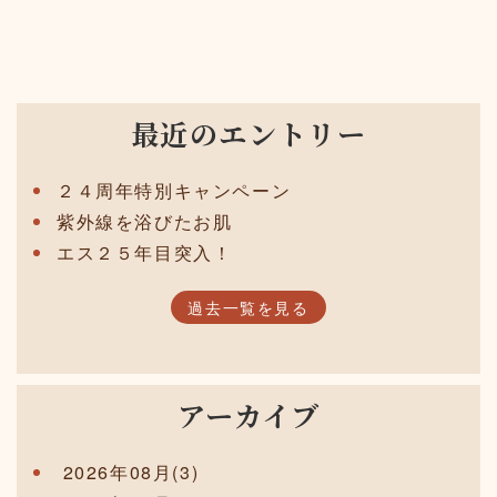
最近のエントリー
２４周年特別キャンペーン
紫外線を浴びたお肌
エス２５年目突入！
過去一覧を見る
アーカイブ
2026年08月(3)