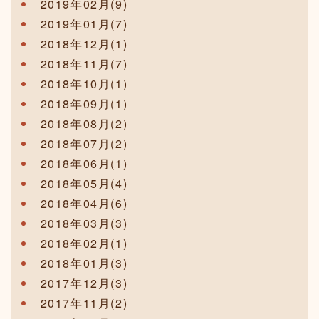
2019年02月(9)
2019年01月(7)
2018年12月(1)
2018年11月(7)
2018年10月(1)
2018年09月(1)
2018年08月(2)
2018年07月(2)
2018年06月(1)
2018年05月(4)
2018年04月(6)
2018年03月(3)
2018年02月(1)
2018年01月(3)
2017年12月(3)
2017年11月(2)