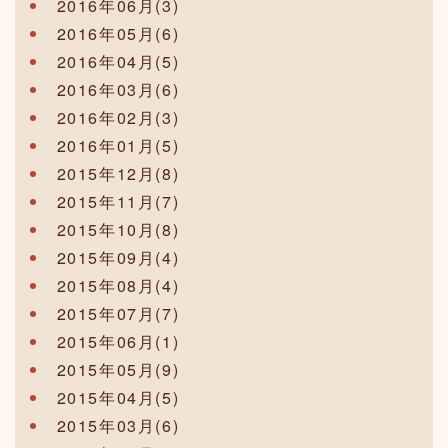
2016年06月(3)
2016年05月(6)
2016年04月(5)
2016年03月(6)
2016年02月(3)
2016年01月(5)
2015年12月(8)
2015年11月(7)
2015年10月(8)
2015年09月(4)
2015年08月(4)
2015年07月(7)
2015年06月(1)
2015年05月(9)
2015年04月(5)
2015年03月(6)