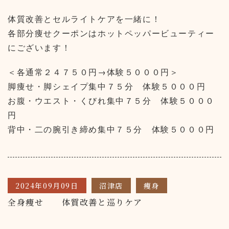
体質改善とセルライトケアを一緒に！
各部分痩せクーポンはホットペッパービューティー
にございます！
＜各通常２４７５０円→体験５０００円＞
脚痩せ・脚シェイプ集中７５分 体験５０００円
お腹・ウエスト・くびれ集中７５分 体験５０００
円
背中・二の腕引き締め集中７５分 体験５０００円
2024年09月09日
沼津店
痩身
全身痩せ 体質改善と巡りケア