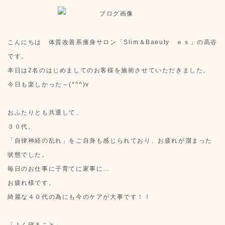
こんにちは 体質改善系痩身サロン「Slim＆Baeuty ｅｓ」の高谷
です。
本日は2名のはじめましてのお客様を施術させていただきました。
今日も楽しかった～(*^^)v
おふたりとも共通して、
３０代。
「自律神経の乱れ」をご自身も感じられており、お疲れが溜まった
状態でした。
毎日のお仕事に子育てに家事に…
お疲れ様です。
綺麗な４０代の為にも今のケアが大事です！！