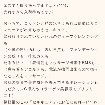
エスでも取り扱ってますよ～(*^^)v
売れすぎて入荷待ちですが…
おうちで、コットンと精製水さえあれば簡単にサロ
ンのケアが出来ちゃうセルキュア。
普段取り切れていない汚れのディープクレンジング
も
（小鼻の黒い汚れも、古い角質も、ファンデーショ
ンの残りも、排気ガスも）
たるみ防止！！表情筋をマッサージ出来るEMSも
（肩も首もデコルテも、電流が強弱出来るので様々
なところをマッサージ。）
お肌の奥まで美容成分を導入できるポレーションも
（ビタミンC導入やコラーゲン美容液でプリプリ
に！）
超軽量のこの「セルキュア」にお任せあれ～(*^^)v