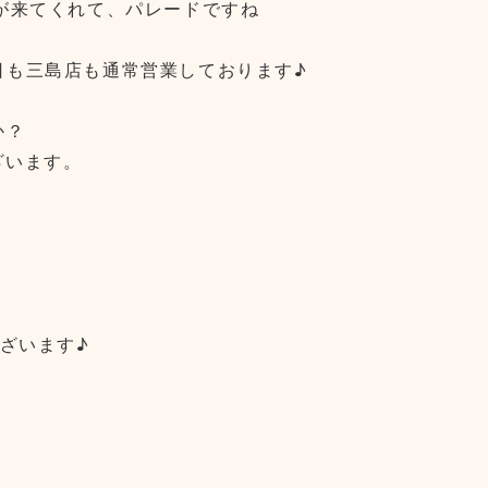
が来てくれて、パレードですね
日も三島店も通常営業しております♪
か？
ざいます。
ございます♪
！