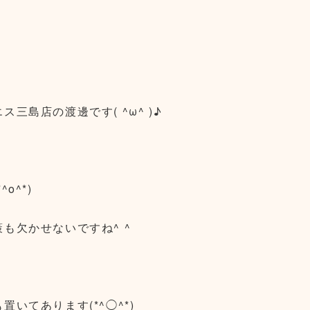
島店の渡邊です( ^ω^ )♪
o^*)
も欠かせないですね^ ^
いてあります(*^◯^*)